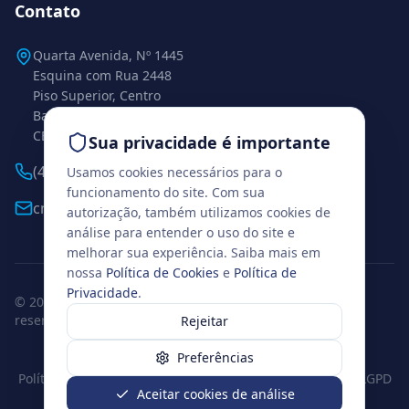
Contato
Quarta Avenida, Nº 1445
Esquina com Rua 2448
Piso Superior, Centro
Balneário Camboriú – SC
CEP 88338-112
Sua privacidade é importante
(47) 99271-0925
Usamos cookies necessários para o
funcionamento do site. Com sua
cml.conexaobc@gmail.com
autorização, também utilizamos cookies de
análise para entender o uso do site e
melhorar sua experiência. Saiba mais em
nossa
Política de Cookies
e
Política de
Privacidade
.
© 2026 www.institutoconexao.com.br. Todos os direitos
reservados.
Rejeitar
Balneário Camboriú, Santa Catarina
Preferências
Política de Privacidade
Termos de Uso
Política de Cookies
LGPD
Aceitar cookies de análise
Preferências de cookies