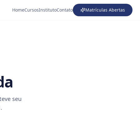
Home
Cursos
Instituto
Contato
Matrículas Abertas
da
teve seu
.