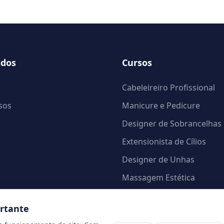
idos
Cursos
Cabeleireiro Profissional
sos
Manicure e Pedicure
Designer de Sobrancelhas
Extensionista de Cílios
Designer de Unhas
Massagem Estética
ortante