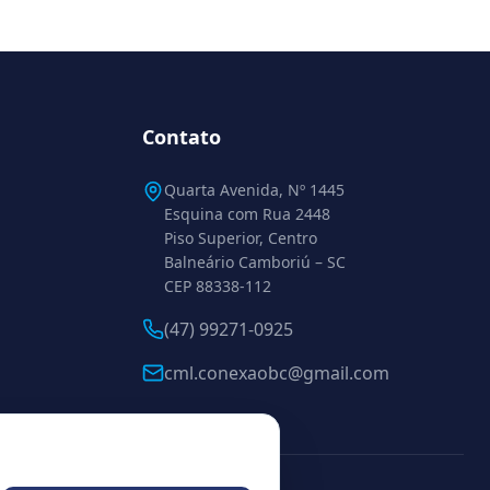
Contato
Quarta Avenida, Nº 1445
Esquina com Rua 2448
Piso Superior, Centro
Balneário Camboriú – SC
CEP 88338-112
(47) 99271-0925
cml.conexaobc@gmail.com