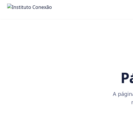
P
A págin