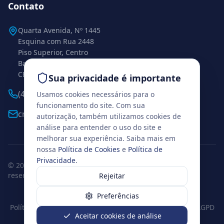
Contato
Quarta Avenida, Nº 1445
Esquina com Rua 2448
Piso Superior, Centro
Balneário Camboriú – SC
CEP 88338-112
Sua privacidade é importante
(47) 99271-0925
Usamos cookies necessários para o
funcionamento do site. Com sua
cml.conexaobc@gmail.com
autorização, também utilizamos cookies de
análise para entender o uso do site e
melhorar sua experiência. Saiba mais em
nossa
Política de Cookies
e
Política de
Privacidade
.
© 2026 www.institutoconexao.com.br. Todos os direitos
reservados.
Rejeitar
Balneário Camboriú, Santa Catarina
Preferências
Política de Privacidade
Termos de Uso
Política de Cookies
LGPD
Aceitar cookies de análise
Preferências de cookies