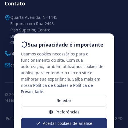
Contato
Quarta Avenida, Nº 1445
Esquina com Rua 2448
Piso Superior, Centro
Balneário Camboriú – SC
CEP 88338-112
Sua privacidade é importante
(47) 99271-0925
Usamos cookies necessários para o
funcionamento do site. Com sua
cml.conexaobc@gmail.com
autorização, também utilizamos cookies de
análise para entender o uso do site e
melhorar sua experiência. Saiba mais em
nossa
Política de Cookies
e
Política de
Privacidade
.
© 2026 www.institutoconexao.com.br. Todos os direitos
reservados.
Rejeitar
Balneário Camboriú, Santa Catarina
Preferências
Política de Privacidade
Termos de Uso
Política de Cookies
LGPD
Aceitar cookies de análise
Preferências de cookies