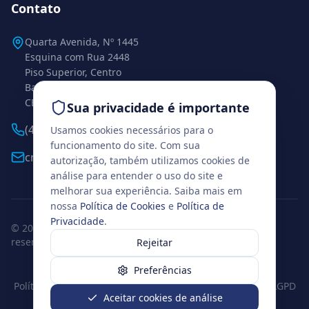
Contato
Quarta Avenida, Nº 1445
Esquina com Rua 2448
Piso Superior, Centro
Balneário Camboriú – SC
CEP 88338-112
Sua privacidade é importante
(47) 99271-0925
Usamos cookies necessários para o
funcionamento do site. Com sua
cml.conexaobc@gmail.com
autorização, também utilizamos cookies de
análise para entender o uso do site e
melhorar sua experiência. Saiba mais em
nossa
Política de Cookies
e
Política de
Privacidade
.
© 2026 www.institutoconexao.com.br. Todos os direitos
reservados.
Rejeitar
Balneário Camboriú, Santa Catarina
Preferências
Política de Privacidade
Termos de Uso
Política de Cookies
LGPD
Aceitar cookies de análise
Preferências de cookies