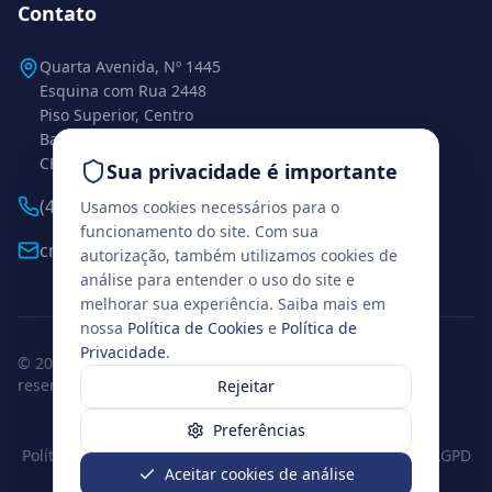
Contato
Quarta Avenida, Nº 1445
Esquina com Rua 2448
Piso Superior, Centro
Balneário Camboriú – SC
CEP 88338-112
Sua privacidade é importante
(47) 99271-0925
Usamos cookies necessários para o
funcionamento do site. Com sua
cml.conexaobc@gmail.com
autorização, também utilizamos cookies de
análise para entender o uso do site e
melhorar sua experiência. Saiba mais em
nossa
Política de Cookies
e
Política de
Privacidade
.
© 2026 www.institutoconexao.com.br. Todos os direitos
reservados.
Rejeitar
Balneário Camboriú, Santa Catarina
Preferências
Política de Privacidade
Termos de Uso
Política de Cookies
LGPD
Aceitar cookies de análise
Preferências de cookies